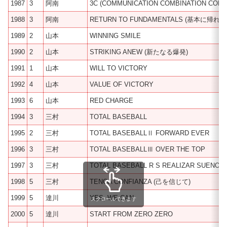
1987
3
阿南
3C (COMMUNICATION COMBINATION CONC
1988
3
阿南
RETURN TO FUNDAMENTALS (基本に帰れ)
1989
2
山本
WINNING SMILE
1990
2
山本
STRIKING ANEW (新たなる爆発)
1991
1
山本
WILL TO VICTORY
1992
4
山本
VALUE OF VICTORY
1993
6
山本
RED CHARGE
1994
3
三村
TOTAL BASEBALL
1995
2
三村
TOTAL BASEBALLⅡ FORWARD EVER
1996
3
三村
TOTAL BASEBALLⅢ OVER THE TOP
1997
3
三村
TOTAL BASEBALL R S REALIZAR SUENO
1998
5
三村
TENGA CONFIANZA (己を信じて)
1999
5
達川
YES, WE CAN
スクロールできます
2000
5
達川
START FROM ZERO ZERO