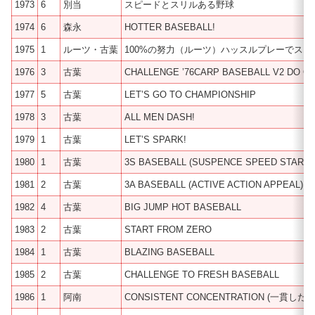
1973
6
別当
スピードとスリルある野球
1974
6
森永
HOTTER BASEBALL!
1975
1
ルーツ・古葉
100%の努力（ルーツ）ハッスルプレーでス
1976
3
古葉
CHALLENGE ’76CARP BASEBALL V2 DO O
1977
5
古葉
LET’S GO TO CHAMPIONSHIP
1978
3
古葉
ALL MEN DASH!
1979
1
古葉
LET’S SPARK!
1980
1
古葉
3S BASEBALL (SUSPENCE SPEED START)
1981
2
古葉
3A BASEBALL (ACTIVE ACTION APPEAL)
1982
4
古葉
BIG JUMP HOT BASEBALL
1983
2
古葉
START FROM ZERO
1984
1
古葉
BLAZING BASEBALL
1985
2
古葉
CHALLENGE TO FRESH BASEBALL
1986
1
阿南
CONSISTENT CONCENTRATION (一貫した