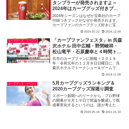
時に限ってこうですよ。...
タンブラーが発売されますよ～
2024年はカープグッズ付きブッ
クが順次発売される!?
2024年シーズンはなぜか宝島社のカープ
付録つきブックがなぜか発売されます。
カープファンのカープグッズ好きに宝島
社が気づいたのか？やはりその道の専門
2024.02.22
2024.12.06
だけあってカープファンの心をくすぐる
アイテムをピンポイント投入してきま
「カープファンフェスタ」in 呉森
カープグッズ・イベント
す。カープ球団のカープ...
沢ホテル 田中広輔・野間峻祥・
松山竜平・石原慶幸と４時間トー
クショー＆ゲーム
呉市のカープファンに朗報！２０１９
年・令和元年の１２月８日日曜日に、呉
森沢ホテルでトークショー＆ゲームで生
のカープ選手に触れ合えるイベントをが
2019.11.06
開催されます。サイン入りユニフォーム
が当たる抽選会やゲーム大会を午前と午
5月カープグッズランキング＆
カープグッズ・イベント
後に分けて、なんと４時間も...
2020カープグッズ深堀り調査
スポーツ新聞へのリークから、プロ野球
の開幕が６月１９日で世論を醸成して既
成事実化するというのは、誰が考えたの
でしょうか？まあ、そんなことはどうで
2020.05.18
2021.01.16
もいいんですが、６月１９日に開幕しそ
うですが、あとはお客様を入れるか入れ
ないかの問題ですね。通常...