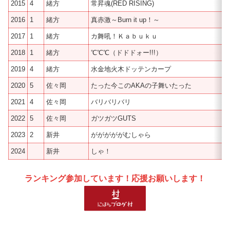
2015
4
緒方
常昇魂(RED RISING)
2016
1
緒方
真赤激～Burn it up！～
2017
1
緒方
カ舞吼！Ｋａｂｕｋｕ
2018
1
緒方
℃℃℃（ドドドォー!!!）
2019
4
緒方
水金地火木ドッテンカープ
2020
5
佐々岡
たった今このAKAの子舞いたった
2021
4
佐々岡
バリバリバリ
2022
5
佐々岡
ガツガツGUTS
2023
2
新井
がががががむしゃら
2024
新井
しゃ！
ランキング参加しています！応援お願いします！