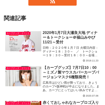
関連記事
2020年1月7日大瀬良大地 ディナ
カープグッズ・イベント
ー＆トークショー＠福山みやび
11/21～受付
日時：２０２０年１月７日 火曜日内容：
ディナー１８：３０～ ／ トークショ
ー１９：３０～受付１８：００～会場：
福山総合結婚式場 みやび ２階 鳳凰
2019.11.23
の間料金：おとな １５，０００円（税
込）こども ９，０００円（税込）上記
【カープグッズ】7月7日10：00
カープグッズ・イベント
料金には、お料理・お飲...
～ミズノ製マウスカバーカープバ
ージョンマスク6種類発売！
広島市はひどい雨が降っており、きょう
のカープ×阪神戦が中止になりました。ま
あ、カープにとってはいい休みですよ。
たぶん明日も雨で中止かも？？２０１９
2020.07.06
年は、１度も雨で試合が流れたことはな
かったんですけど、１２０試合と少ない
赤くておしゃれなカープロゴ入り
カープグッズ・イベント