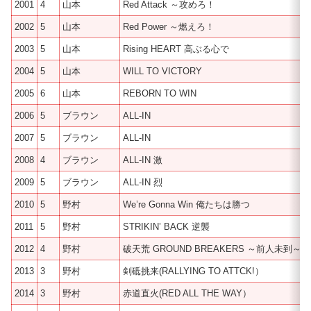
2001
4
山本
Red Attack ～攻めろ！
2002
5
山本
Red Power ～燃えろ！
2003
5
山本
Rising HEART 高ぶる心で
2004
5
山本
WILL TO VICTORY
2005
6
山本
REBORN TO WIN
2006
5
ブラウン
ALL-IN
2007
5
ブラウン
ALL-IN
2008
4
ブラウン
ALL-IN 激
2009
5
ブラウン
ALL-IN 烈
2010
5
野村
We’re Gonna Win 俺たちは勝つ
2011
5
野村
STRIKIN’ BACK 逆襲
2012
4
野村
破天荒 GROUND BREAKERS ～前人未到～
2013
3
野村
剣砥挑来(RALLYING TO ATTCK!）
2014
3
野村
赤道直火(RED ALL THE WAY）