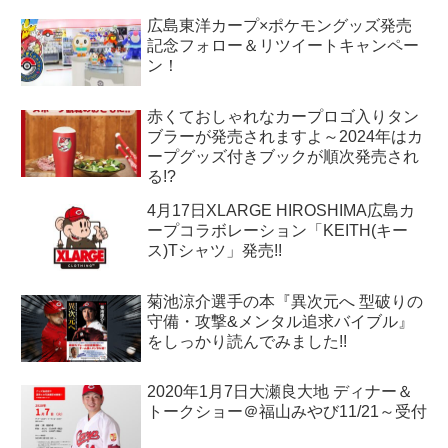
広島東洋カープ×ポケモングッズ発売
記念フォロー＆リツイートキャンペー
ン！
赤くておしゃれなカープロゴ入りタン
ブラーが発売されますよ～2024年はカ
ープグッズ付きブックが順次発売され
る!?
4月17日XLARGE HIROSHIMA広島カ
ープコラボレーション「KEITH(キー
ス)Tシャツ」発売!!
菊池涼介選手の本『異次元へ 型破りの
守備・攻撃&メンタル追求バイブル』
をしっかり読んでみました!!
2020年1月7日大瀬良大地 ディナー＆
トークショー＠福山みやび11/21～受付