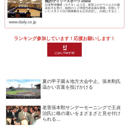
検討/デイリースポーツ online
日本野球機構（ＮＰＢ）は３日、新型コロナウイルスの感
染拡大を受け、臨時の１２球団代表会議を開催。目指して
いた４月２４日の開幕断念を正式決定し、白紙にするとし
た。 会議後に行われたＷｅｂ会見で、斉藤コミッショナ
ーが「前回、条件が整えば４月２４...
www.daily.co.jp
ランキング参加しています！応援お願いします！
夏の甲子園＆地方大会中止。張本勲氏
温かい言葉を投げかける
老害張本勲サンデーモーニングで王貞
治氏に格の違いをまざまざと見せ付け
られる…