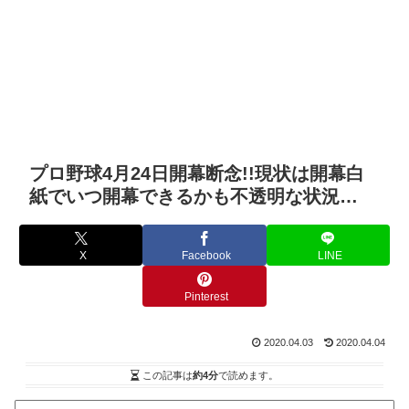
プロ野球4月24日開幕断念!!現状は開幕白
紙でいつ開幕できるかも不透明な状況…
X
Facebook
LINE
Pinterest
2020.04.03
2020.04.04
この記事は
約4分
で読めます。