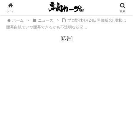
[広告]
ホーム
検索
ホーム
ニュース
プロ野球4月24日開幕断念!!現状は
開幕白紙でいつ開幕できるかも不透明な状況…
[広告]