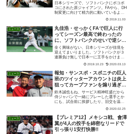
日本シリーズで、ソフトバンクにボコボ
コにされた原ジャイアンツ。FAやら、DH
制変更に向けて精力的に動いているよう
です。DH制については、日刊ゲンダイで
2019.11.03
こんな記事が出ていました。（まあ、日
刊ゲンダイは、話半分で聞いてくださ
丸佳浩・せっかくFAで巨人に行
ニュース
い） DH制について...
ってシーズン最高で終わったの
に、ソフトバンクのせいで逆シリ
ーズ男にされる!!!
全く興味がない、日本シリーズが佳境を
迎えてまいりました。ソフトバンクが３
連勝負け無しで日本一に王手をかけまし
た。普段は、巨人キライ・原監督キラ
2019.10.23
2020.03.13
イ・ピッチャーの戸根キライ・中島キラ
イと言ってますが、これまでの試合内容
報知・サンスポ・スポニチの巨人
ニュース
を見ると流石に心配になって...
班のツイッターアカウントは炎上
狙ってカープファンを煽り過ぎだ
ろう!!確信犯だろう!!
鈴木誠也もね、サービス精神旺盛だから
侍ジャパンで一緒にプレーした選手とか
にも、試合前に挨拶したり、旧交を温め
たりするよ！それを、スポーツ新聞が取
2020.02.25
り上げて写真付きで記事にするのはお仕
事だから大いにやってください。だけ
【プレミア12】メキシコ戦、會澤
ニュース
ど、報知・サンスポ・スポニ...
翼が4人の投手を綿密なリードで
引っ張り1安打快勝!!