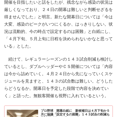
開催を目指したいと話をしたが、残念ながら感染の状況は
厳しくなっており、２４日の開幕は難しいと判断せざるを
得ませんでした」と明言。新たな開幕日については「今は
大変、感染のピークがいつにくるか、はっきりしない。状
況は流動的、今の時点で設定するのは困難」と白紙にし、
「４月下旬、５月上旬に日程を決められないかなと思って
いる」とした。
続けて、レギュラーシーズンの１４３試合削減も検討し
ているとし、ダブルヘッダーやＣＳ開催については「内容
は今から詰めていく。４月２４日から先になっていくスケ
ジュールを見ますと、１４３の試合数は難しい。どうした
らどうなるか。開幕日を予定した段階で内容を決めてい
く」と語った。無観客開催も視野に入れているという。
プロ野球 開幕白紙に 新候補日は４月下旬か５
月に協議「設定するの困難」１４３試合の削減も