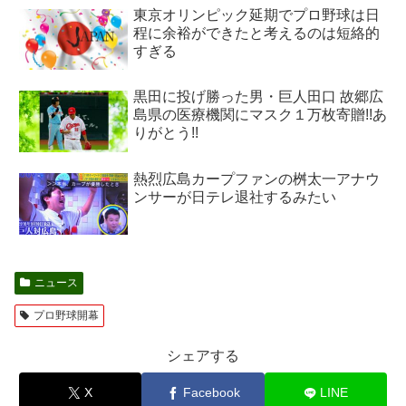
東京オリンピック延期でプロ野球は日
程に余裕ができたと考えるのは短絡的
すぎる
黒田に投げ勝った男・巨人田口 故郷広
島県の医療機関にマスク１万枚寄贈!!あ
りがとう!!
熱烈広島カープファンの桝太一アナウ
ンサーが日テレ退社するみたい
ニュース
プロ野球開幕
シェアする
X
Facebook
LINE