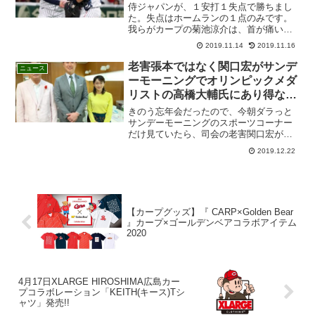
侍ジャパンが、１安打１失点で勝ちまし
た。失点はホームランの１点のみです。
我らがカープの菊池涼介は、首が痛いの
でお休みでした。しかし、鈴木誠也が相
2019.11.14
2019.11.16
変わらずの無双ぶりを魅せています。き
のうのメキシコ戦も、４打数２安打１打
老害張本ではなく関口宏がサンデ
ニュース
点１得点です。凡退したラ...
ーモーニングでオリンピックメダ
リストの高橋大輔氏にあり得ない
暴言を吐く!!
きのう忘年会だったので、今朝ダラっと
サンデーモーニングのスポーツコーナー
だけ見ていたら、司会の老害関口宏がと
んでもない暴言を吐きまくっていまし
2019.12.22
た。スケートの全日本選手権で、高橋大
輔氏が６４点で１４位になってことにつ
いて、「高橋さん。もうこれ...
【カープグッズ】『 CARP×Golden Bear
』カープ×ゴールデンベアコラボアイテム
2020
4月17日XLARGE HIROSHIMA広島カー
プコラボレーション「KEITH(キース)Tシ
ャツ」発売!!