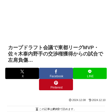
カープドラフト会議で東都リーグMVP・
佐々木泰内野手の交渉権獲得からの試合で
左肩負傷…
X
Facebook
LINE
Pinterest
2024.12.08
2024.12.10
この記事は
約3分
で読めます。