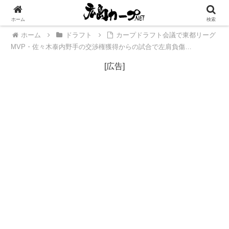
[広告]
ホーム
検索
ホーム
ドラフト
カープドラフト会議で東都リーグ
MVP・佐々木泰内野手の交渉権獲得からの試合で左肩負傷…
[広告]