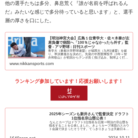
他の選手たちは多分、鼻息荒く『誰が名前を呼ばれるん
だ』みたいな感じで多分待っていると思います」と、選手
層の厚さを口にした。
【明治神宮大会】広島１位青学大・佐々木泰が左
肩負傷で病院へ「100％じゃなかったら外す」監
督 - アマ野球 : 日刊スポーツ
青学大（東都大学野球連盟）が福岡大（九州3連盟）を破
り、準決勝進出を決めた。先発の中西聖輝投手（3年＝智
弁和歌山）が初回からテンポ良く投げ込み、制球よく打た
せ… - 日刊スポーツ新聞社のニュースサイト、ニッカンス
www.nikkansports.com
ポーツ・コム（nikkans...
ランキング参加しています！応援お願いします！
2025年シーズンも新井さんで監督決定 ドラフト
1位指名宗山塁公表！
なんとカープはドラフト1位指名を広陵⇒明治の宗山塁を
指名することを公表しました。きょうカープ球団のスカウ
ト会議で決まったそうです。てっきりきょうは天赦日＆大
安吉日のダブルラッキーデーなので、この日を狙ったのか
と思いました。そんなことは置いと...
2024.10.11
1640carp.net