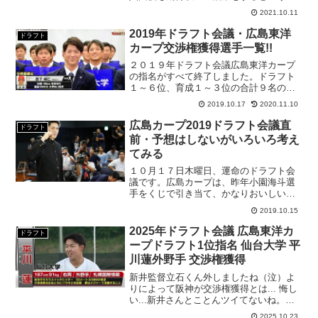
ラクルを起こした佐々岡監督。さて２０
2021.10.11
２１年は？佐々岡監督は釣り師だけあっ
て１本釣りはベストパフォーマンスを見
2019年ドラフト会議・広島東洋
ドラフト
せましたが、くじ運はから...
カープ交渉権獲得選手一覧!!
２０１９年ドラフト会議広島東洋カープ
の指名がすべて終了しました。ドラフト
１～６位、育成１～３位の合計９名の交
渉権を獲得しました。１位は単独指名
2019.10.17
2020.11.10
で、明治大学の森下暢仁投手。佐々岡監
督の前日の指名公表が功を奏した形で一
広島カープ2019ドラフト会議直
ドラフト
本釣りという流れになりまし...
前・予想はしないがいろいろ考え
てみる
１０月１７日木曜日、運命のドラフト会
議です。広島カープは、昨年小園海斗選
手をくじで引き当て、かなりおいしい思
いをしました。ここで全部運を使い果た
2019.10.15
したのでしょう。リーグ優勝は儚い夢と
消えました。来シーズンはもちろん優勝
2025年ドラフト会議 広島東洋カ
ドラフト
してほしいのですが、新し...
ープドラフト1位指名 仙台大学 平
川蓮外野手 交渉権獲得
新井監督立石くん外しましたね（泣）よ
りによって阪神が交渉権獲得とは... 悔し
い...新井さんとことんツイてないね。
2026年はいいことあるよ！ 前を向け！
2025.10.23