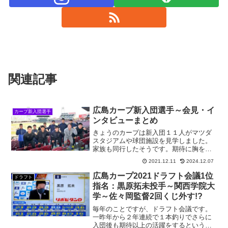
関連記事
広島カープ新入団選手～会見・イ
カープ新入団選手
ンタビューまとめ
きょうのカープは新入団１１人がマツダ
スタジアムや球団施設を見学しました。
家族も同行したそうです。期待に胸を膨
らませて若さ爆発していますが、数年後
2021.12.11
2024.12.07
この中から何人か戦力外通告を宣告され
るんですね。厳しい世界です。１１人全
広島カープ2021ドラフト会議1位
ドラフト
員活躍できるといいですね...
指名：黒原拓未投手～関西学院大
学～佐々岡監督2回くじ外す!?
毎年のことですが、ドラフト会議です。
一昨年から２年連続で１本釣りでさらに
入団後も期待以上の活躍をするというミ