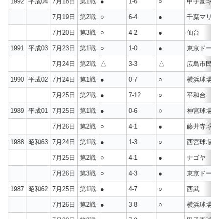
1992
平成04
7月18日
第1戦
●
1-6
○
甲子園球場
7月19日
第2戦
○
6-4
●
千葉マリン
7月20日
第3戦
○
4-2
●
仙台
1991
平成03
7月23日
第1戦
○
1-0
●
東京ドーム
7月24日
第2戦
△
3-3
△
広島市民球
1990
平成02
7月24日
第1戦
●
0-7
○
横浜球場
7月25日
第2戦
●
7-12
○
平和台
1989
平成01
7月25日
第1戦
●
0-6
○
神宮球場
7月26日
第2戦
○
4-1
●
藤井寺球場
1988
昭和63
7月24日
第1戦
●
1-3
○
西宮球場
7月25日
第2戦
○
4-1
●
ナゴヤ
7月26日
第3戦
○
4-3
●
東京ドーム
1987
昭和62
7月25日
第1戦
●
4-7
○
西武
7月26日
第2戦
●
3-8
○
横浜球場