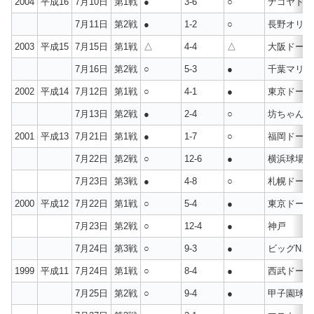
2004
平成16
7月10日
第1戦
●
3-6
○
ナゴヤドー
7月11日
第2戦
●
1-2
○
長野オリン
2003
平成15
7月15日
第1戦
△
4-4
△
大阪ドーム
7月16日
第2戦
○
5-3
●
千葉マリン
2002
平成14
7月12日
第1戦
○
4-1
●
東京ドーム
7月13日
第2戦
●
2-4
○
坊ちゃん球
2001
平成13
7月21日
第1戦
●
1-7
○
福岡ドーム
7月22日
第2戦
○
12-6
●
横浜球場
7月23日
第3戦
●
4-8
○
札幌ドーム
2000
平成12
7月22日
第1戦
○
5-4
●
東京ドーム
7月23日
第2戦
○
12-4
●
神戸
7月24日
第3戦
○
9-3
●
ビッグNス
1999
平成11
7月24日
第1戦
○
8-4
●
西武ドーム
7月25日
第2戦
○
9-4
●
甲子園球場