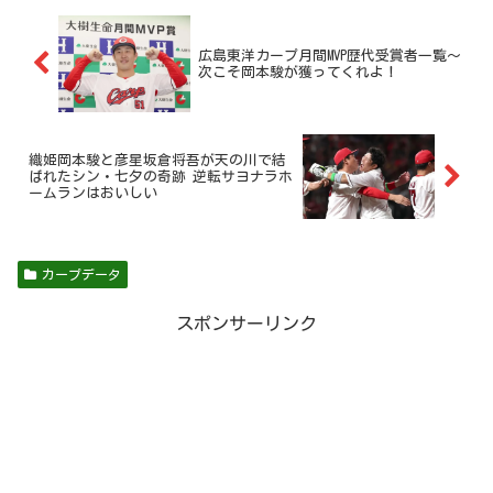
広島東洋カープ月間MVP歴代受賞者一覧～
次こそ岡本駿が獲ってくれよ！
織姫岡本駿と彦星坂倉将吾が天の川で結
ばれたシン・七夕の奇跡 逆転サヨナラホ
ームランはおいしい
カープデータ
スポンサーリンク