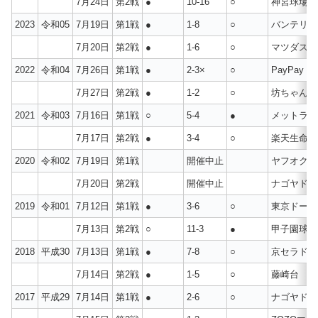
7月24日
第2戦
●
10-16
○
神宮球場
2023
令和05
7月19日
第1戦
●
1-8
○
バンテリン
7月20日
第2戦
●
1-6
○
マツダスタ
2022
令和04
7月26日
第1戦
●
2-3×
○
PayPay
7月27日
第2戦
●
1-2
○
坊ちゃん球
2021
令和03
7月16日
第1戦
○
5-4
●
メットライ
7月17日
第2戦
●
3-4
○
楽天生命
2020
令和02
7月19日
第1戦
開催中止
ヤフオクド
7月20日
第2戦
開催中止
ナゴヤドー
2019
令和01
7月12日
第1戦
●
3-6
○
東京ドーム
7月13日
第2戦
○
11-3
●
甲子園球場
2018
平成30
7月13日
第1戦
●
7-8
○
京セラドー
7月14日
第2戦
●
1-5
○
藤崎台
2017
平成29
7月14日
第1戦
●
2-6
○
ナゴヤドー