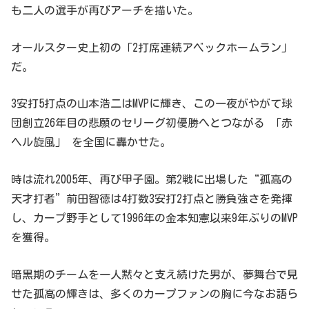
も二人の選手が再びアーチを描いた。
オールスター史上初の「2打席連続アベックホームラン」
だ。
3安打5打点の山本浩二はMVPに輝き、この一夜がやがて球
団創立26年目の悲願のセリーグ初優勝へとつながる 「赤
ヘル旋風」 を全国に轟かせた。
時は流れ2005年、再び甲子園。第2戦に出場した“孤高の
天才打者”前田智徳は4打数3安打2打点と勝負強さを発揮
し、カープ野手として1996年の金本知憲以来9年ぶりのMVP
を獲得。
暗黒期のチームを一人黙々と支え続けた男が、夢舞台で見
せた孤高の輝きは、多くのカープファンの胸に今なお語ら