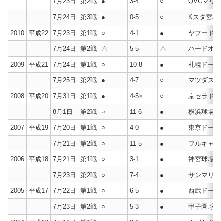
7月23日
第2戦
●
3-4
○
QVCマリ
7月24日
第3戦
●
0-5
○
Kスタ宮城
2010
平成22
7月23日
第1戦
○
4-1
●
ヤフードー
7月24日
第2戦
△
5-5
△
ハードオフ
2009
平成21
7月24日
第1戦
○
10-8
●
札幌ドーム
7月25日
第2戦
●
4-7
○
マツダスタ
2008
平成20
7月31日
第1戦
●
4-5×
○
京セラドー
8月1日
第2戦
○
11-6
●
横浜球場
2007
平成19
7月20日
第1戦
○
4-0
●
東京ドーム
7月21日
第2戦
○
11-5
●
フルキャス
2006
平成18
7月21日
第1戦
○
3-1
●
神宮球場
7月23日
第2戦
○
7-4
●
サンマリン
2005
平成17
7月22日
第1戦
○
6-5
●
西武ドーム
7月23日
第2戦
○
5-3
●
甲子園球場