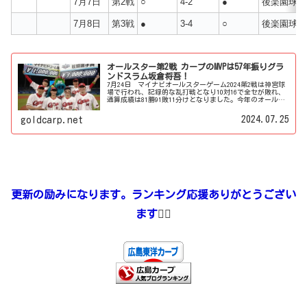
7月7日
第2戦
○
4-2
●
後楽園球場
7月8日
第3戦
●
3-4
○
後楽園球場
オールスター第2戦 カープのMVPは57年振りグラ
ンドスラム坂倉将吾！
7月24日 マイナビオールスターゲーム2024第2戦は神宮球
場で行われ、記録的な乱打戦となり10対16で全セが敗れ、
通算成績は81勝91敗11分けとなりました。今年のオールス
ターは、どうしたん？という位、両チームとも派手に打ち
合いましたね。第2戦は両チーム合わせて44安打は新記録。
2024.07.25
goldcarp.net
全パの28安打16得点も新記録。MVPとなったロッテの佐藤都
志也とソフトバンクの近藤健介の二人は最多タイの5安打。
ホームランは第1戦と同じく6本が乱れ飛ぶ、まさしく大花
火大会。今季は両リーグとも投高打低といわれるように好
投手が多く、各ピッチャーがリーグを代表する打者相手
に、お祭りだしどれだけ通用するかとストレートばか...
更新の励みになります。ランキング応援ありがとうござい
ます
🙇‍♂️