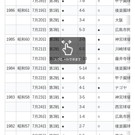
7月28日
第3戦
●
7-9
○
甲子園球場
1986
昭和61
7月19日
第1戦
●
4-6
○
後楽園球場
7月20日
第2戦
●
3-4
○
大阪
7月22日
第3戦
○
5-3
●
広島市民球
1985
昭和60
7月20日
第1戦
○
2-0
●
神宮球場
7月21日
第2戦
○
6-5
●
川崎球場
7月23日
第3戦
●
2-10
○
藤井寺球場
スクロールできます
1984
昭和59
7月21日
第1戦
●
5-14
○
後楽園球場
7月22日
第2戦
●
5-6
○
甲子園球場
7月24日
第3戦
○
4-1
●
ナゴヤ
1983
昭和58
7月23日
第1戦
●
3-5
○
神宮球場
7月24日
第2戦
●
3-4
○
西宮球場
7月26日
第3戦
●
1-4
○
広島市民球
1982
昭和57
7月24日
第1戦
●
2-7
○
後楽園球場