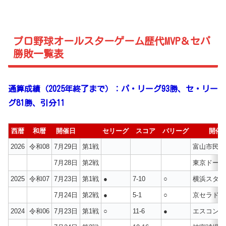
プロ野球オールスターゲーム歴代MVP＆セパ
勝敗一覧表
通算成績（2025年終了まで）：パ・リーグ93勝、セ・リー
グ81勝、引分11
西暦
和暦
開催日
セリーグ
スコア
パリーグ
開催
2026
令和08
7月29日
第1戦
富山市民球
7月28日
第2戦
東京ドーム
2025
令和07
7月23日
第1戦
●
7-10
○
横浜スタジ
7月24日
第2戦
●
5-1
○
京セラドー
2024
令和06
7月23日
第1戦
○
11-6
●
エスコンフ