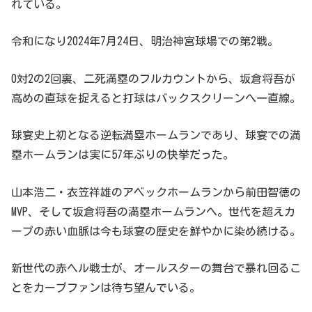
れている。
令和になり2024年7月24日、明治神宮球場での第2戦。
0対2の2回裏、二死満塁のフルカウントから、坂倉将吾が
高めの直球を捉えると打球はバックスクリーンへ一直線。
球宴史上初となる逆転満塁ホームランであり、球宴での満
塁ホームランは実に57年ぶりの快挙だった。
山本浩二・衣笠祥雄のアベックホームランから前田智徳の
MVP、そして坂倉将吾の満塁ホームランへ。世代を超えカ
ープの赤い血脈は今も球宴の歴史を鮮やかに染め続ける。
新世代の赤ヘル戦士が、オールスターの舞台で暴れ回るこ
とをカープファンは待ち望んでいる。