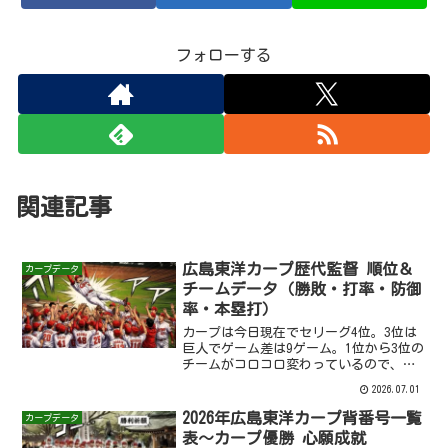
フォローする
関連記事
広島東洋カープ歴代監督 順位＆
カープデータ
チームデータ（勝敗・打率・防御
率・本塁打）
カープは今日現在でセリーグ4位。3位は
巨人でゲーム差は9ゲーム。1位から3位の
チームがコロコロ変わっているので、ど
のチームが3位で固定されるかどうかは分
2026.07.01
からんけど3位のチームが、カープの去年
やおととしの7月、9月のように、月間で5
2026年広島東洋カープ背番号一覧
カープデータ
勝20敗と...
表～カープ優勝 心願成就