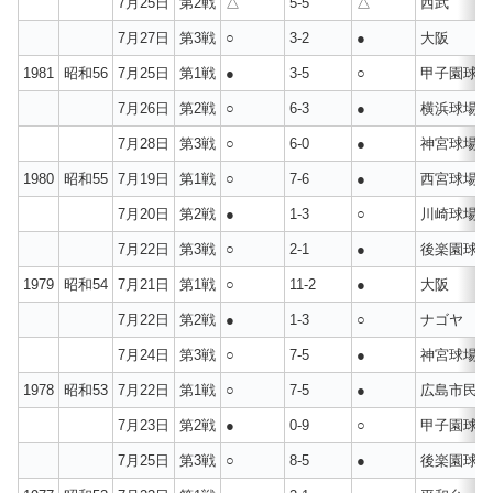
7月25日
第2戦
△
5-5
△
西武
7月27日
第3戦
○
3-2
●
大阪
1981
昭和56
7月25日
第1戦
●
3-5
○
甲子園球場
7月26日
第2戦
○
6-3
●
横浜球場
7月28日
第3戦
○
6-0
●
神宮球場
1980
昭和55
7月19日
第1戦
○
7-6
●
西宮球場
7月20日
第2戦
●
1-3
○
川崎球場
7月22日
第3戦
○
2-1
●
後楽園球場
1979
昭和54
7月21日
第1戦
○
11-2
●
大阪
7月22日
第2戦
●
1-3
○
ナゴヤ
7月24日
第3戦
○
7-5
●
神宮球場
1978
昭和53
7月22日
第1戦
○
7-5
●
広島市民球
7月23日
第2戦
●
0-9
○
甲子園球場
7月25日
第3戦
○
8-5
●
後楽園球場