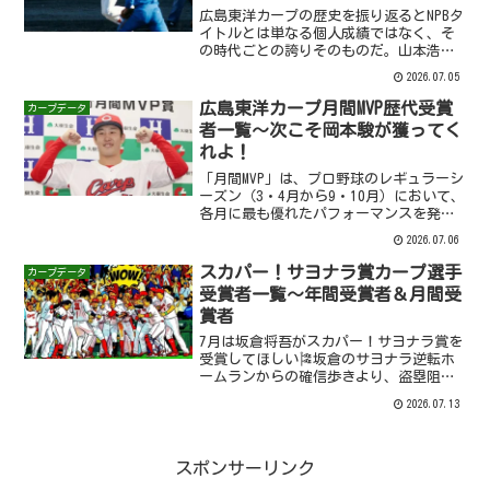
広島東洋カープの歴史を振り返るとNPBタ
イトルとは単なる個人成績ではなく、そ
の時代ごとの誇りそのものだ。山本浩
二・衣笠祥雄・外木場義郎・北別府学・
2026.07.05
大野豊らが築いた「赤ヘル野球」の系譜
は前田健太・鈴木誠也・大瀬良大地へと
広島東洋カープ月間MVP歴代受賞
カープデータ
受け継がれ令和のいまは...
者一覧～次こそ岡本駿が獲ってく
れよ！
「月間MVP」は、プロ野球のレギュラーシ
ーズン（3・4月から9・10月）において、
各月に最も優れたパフォーマンスを発揮
した選手を称えるための表彰制度です。
2026.07.06
セ・リーグとパ・リーグのそれぞれで、
投手部門と野手部門から原則として1名ず
スカパー！サヨナラ賞カープ選手
カープデータ
つ、合計4名...
受賞者一覧～年間受賞者＆月間受
賞者
7月は坂倉将吾がスカパー！サヨナラ賞を
受賞してほしい🎏坂倉のサヨナラ逆転ホ
ームランからの確信歩きより、盗塁阻止
の中腰キャッチングスタイルから崩れ落
2026.07.13
ちるキャッチャー古賀の姿が七夕に巡り
会えない織姫と彦星の悲哀を表現してい
ますね🎋pic.twi...
スポンサーリンク