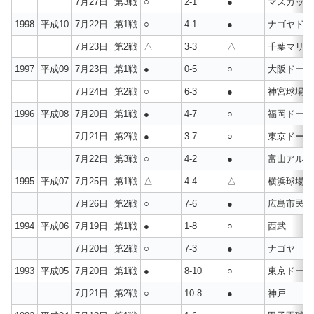
7月27日
第3戦
○
2-1
●
マスカット
1998
平成10
7月22日
第1戦
○
4-1
●
ナゴヤドー
7月23日
第2戦
△
3-3
△
千葉マリン
1997
平成09
7月23日
第1戦
●
0-5
○
大阪ドーム
7月24日
第2戦
○
6-3
●
神宮球場
1996
平成08
7月20日
第1戦
●
4-7
○
福岡ドーム
7月21日
第2戦
●
3-7
○
東京ドーム
7月22日
第3戦
○
4-2
●
富山アルペ
1995
平成07
7月25日
第1戦
△
4-4
△
横浜球場
7月26日
第2戦
○
7-6
●
広島市民球
1994
平成06
7月19日
第1戦
●
1-8
○
西武
7月20日
第2戦
○
7-3
●
ナゴヤ
1993
平成05
7月20日
第1戦
●
8-10
○
東京ドーム
7月21日
第2戦
○
10-8
●
神戸