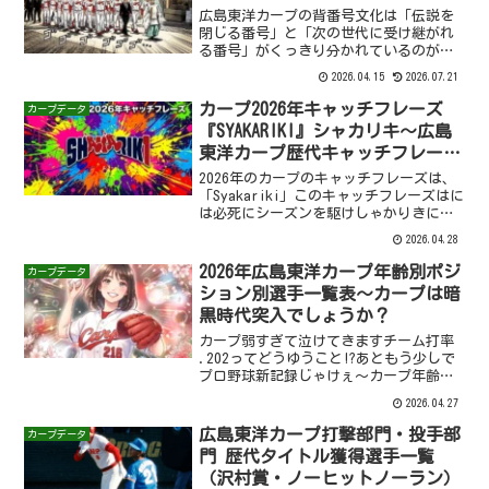
広島東洋カープの背番号文化は「伝説を
閉じる番号」と「次の世代に受け継がれ
る番号」がくっきり分かれているのがお
もしろい。公式の永久欠番は 3＝衣笠祥
2026.04.15
2026.07.21
雄、8＝山本浩二、15＝黒田博樹の3つだ
け。3と8は赤ヘル黄金期の象徴で、15は
カープ2026年キャッチフレーズ
カープデータ
黒田がMLBか...
『SYAKARIKI』シャカリキ～広島
東洋カープ歴代キャッチフレーズ
一覧
2026年のカープのキャッチフレーズは、
「Syakariki」このキャッチフレーズはに
は必死にシーズンを駆けしゃかりきに“1
位”を目指す、悔しい結果をバネにすべ
2026.04.28
く「がむしゃら」に試合に挑み「遮二無
二」勝利を目指し、「しゃかりき」に突
2026年広島東洋カープ年齢別ポジ
カープデータ
き進むと...
ション別選手一覧表～カープは暗
黒時代突入でしょうか？
カープ弱すぎて泣けてきますチーム打率
.202ってどうゆうこと!?あともう少しで
プロ野球新記録じゃけぇ～カープ年齢別
ポジション別選手一覧表投手誕生年年齢
2026.04.27
右投手左投手 199035大瀬良大地 199134
中崎翔太 199233 199332床...
広島東洋カープ打撃部門・投手部
カープデータ
門 歴代タイトル獲得選手一覧
（沢村賞・ノーヒットノーラン）