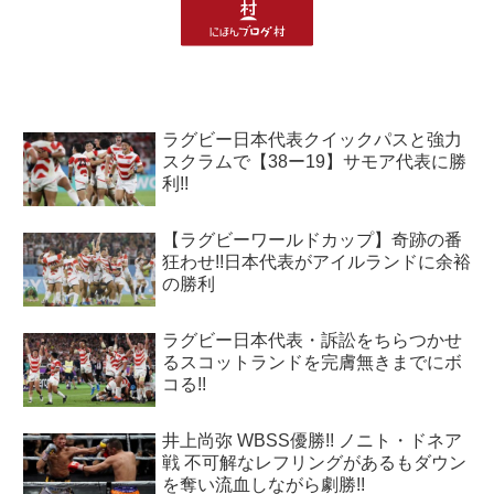
ラグビー日本代表クイックパスと強力
スクラムで【38ー19】サモア代表に勝
利!!
【ラグビーワールドカップ】奇跡の番
狂わせ!!日本代表がアイルランドに余裕
の勝利
ラグビー日本代表・訴訟をちらつかせ
るスコットランドを完膚無きまでにボ
コる!!
井上尚弥 WBSS優勝!! ノニト・ドネア
戦 不可解なレフリングがあるもダウン
を奪い流血しながら劇勝!!