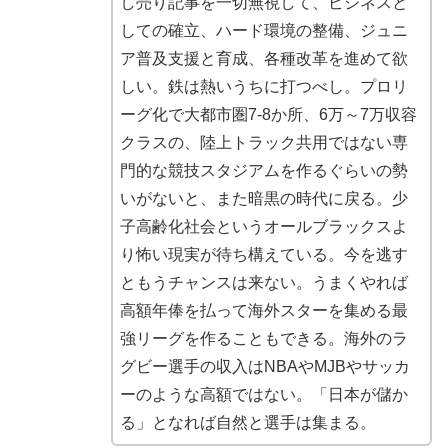
し売り記事を一切無視して、ビジネスと
しての確立、ハード環境の整備、ジュニ
ア普及支援と育成、各種改革を進めて欲
しい。鉄は熱いうちに打つべし。プロリ
ーグ化で大都市圏7-8か所、6万～7万収容
クラスの、陸上トラック共用ではない専
門的な競技スタジアムを作るぐらいの勢
いがないと、また暗黒の時代に戻る。少
子高齢化社会というオールブラックスよ
り怖い現実が待ち構えている。今を逃す
ともうチャンスは来ない。うまくやれば
高額年俸を払って海外スターを集める最
強リーグを作ることもできる。海外のラ
グビー選手の収入はNBAやMJBやサッカ
ーのような高額ではない。「日本が儲か
る」となれば自然と選手は集まる。