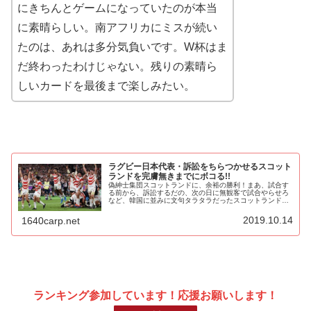
にきちんとゲームになっていたのが本当
に素晴らしい。南アフリカにミスが続い
たのは、あれは多分気負いです。W杯はま
だ終わったわけじゃない。残りの素晴ら
しいカードを最後まで楽しみたい。
ラグビー日本代表・訴訟をちらつかせるスコット
ランドを完膚無きまでにボコる!!
偽紳士集団スコットランドに、余裕の勝利！まあ、試合す
る前から、訴訟するだの、次の日に無観客で試合やらせろ
など、韓国に並みに文句タラタラだったスコットランド。
先制のトライを決めて、余裕を見せたのが運の尽きで、ス
クラムでも日本、パスでも日本が違...
2019.10.14
1640carp.net
ランキング参加しています！応援お願いします！