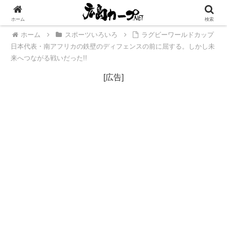
[広告]
ホーム
検索
ホーム
スポーツいろいろ
ラグビーワールドカップ
日本代表・南アフリカの鉄壁のディフェンスの前に屈する。しかし未
来へつながる戦いだった!!
[広告]