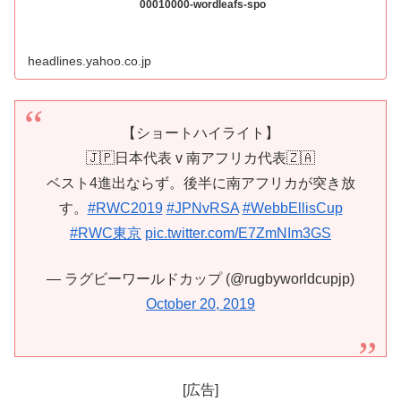
00010000-wordleafs-spo
headlines.yahoo.co.jp
【ショートハイライト】
🇯🇵日本代表 v 南アフリカ代表🇿🇦
ベスト4進出ならず。後半に南アフリカが突き放
す。
#RWC2019
#JPNvRSA
#WebbEllisCup
#RWC東京
pic.twitter.com/E7ZmNIm3GS
— ラグビーワールドカップ (@rugbyworldcupjp)
October 20, 2019
[広告]