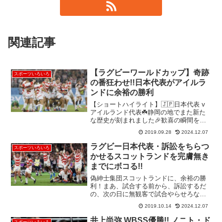
関連記事
【ラグビーワールドカップ】奇跡
スポーツいろいろ
の番狂わせ!!日本代表がアイルラ
ンドに余裕の勝利
【ショートハイライト】🇯🇵日本代表 v
アイルランド代表☘️静岡の地でまた新た
な歴史が刻まれました🎉歓喜の瞬間をも
う一度...#RWC2019 #JPNvIRE #RWC静
2019.09.28
2024.12.07
岡 pic.twitter.com/EwfLkDFDPQ— ラグビ
ー...
ラグビー日本代表・訴訟をちらつ
スポーツいろいろ
かせるスコットランドを完膚無き
までにボコる!!
偽紳士集団スコットランドに、余裕の勝
利！まあ、試合する前から、訴訟するだ
の、次の日に無観客で試合やらせろな
ど、韓国に並みに文句タラタラだったス
2019.10.14
2024.12.07
コットランド。先制のトライを決めて、
余裕を見せたのが運の尽きで、スクラム
井上尚弥 WBSS優勝!! ノニト・ド
スポーツいろいろ