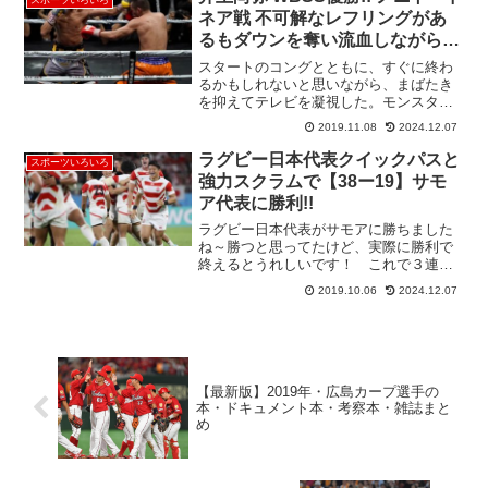
でも日本、パスでも日本が違...
ネア戦 不可解なレフリングがあ
るもダウンを奪い流血しながら劇
勝!!
スタートのコングとともに、すぐに終わ
るかもしれないと思いながら、まばたき
を抑えてテレビを凝視した。モンスタ
ー・井上尚弥は、最初はいつになく硬か
2019.11.08
2024.12.07
ったような気がした。いつものようにジ
ャブで距離を測りながら、相手の距離と
ラグビー日本代表クイックパスと
スポーツいろいろ
攻撃力を分析していた。２ラ...
強力スクラムで【38ー19】サモ
ア代表に勝利!!
ラグビー日本代表がサモアに勝ちました
ね～勝つと思ってたけど、実際に勝利で
終えるとうれしいです！ これで３連
勝、グループリーグ突破が現実的になっ
2019.10.06
2024.12.07
てきました。最優秀選手は、レメキ・ロ
マノ・ラヴァ選手でしたが、自分の中で
はジャッカル２回と１トライ...
【最新版】2019年・広島カープ選手の
本・ドキュメント本・考察本・雑誌まと
め