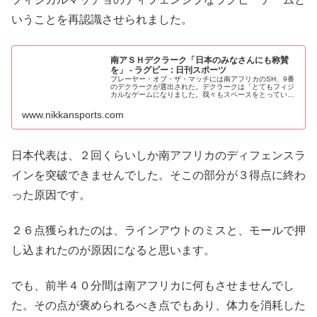
いうことを再認識させられました。
南アＳＨデクラーク「日本のみなさんにも称賛
を」 - ラグビー : 日刊スポーツ
プレーヤー・オブ・ザ・マッチには南アフリカのSH、9番
のデクラークが選出された。デクラークは「とてもフィジ
カルなゲームになりました。我々もスペースをとってい
か… - 日刊スポーツ新聞社のニュースサイト、ニッカンス
ポーツ・コム（nikkans...
www.nikkansports.com
日本代表は、２回くらいしか南アフリカのディフェンスラ
インを突破できませんでした。そこの部分が３得点に終わ
った原因です。
２６点獲られたのは、ラインアウトのミスと、モールで押
し込まれたのが原因になると思います。
でも、前半４０分間は南アフリカに何もさせませんでし
た。その点が褒められるべき点でもあり、体力を消耗した