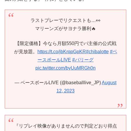
ラストプレーでリクエストも…👀
マリーンズがサヨナラ勝利🔥
【限定価格】今なら月額550円でパ主催の公式戦
が見放題。
https://t.co/jbKrqpGpKR
#chibalotte
#ベ
ースボールLIVE
#パリーグ
pic.twitter.com/byUuMRGh0n
— ベースボールLIVE (@baseballlive_JP)
August
12, 2023
『リプレイ映像がありませんので判定どおり得点