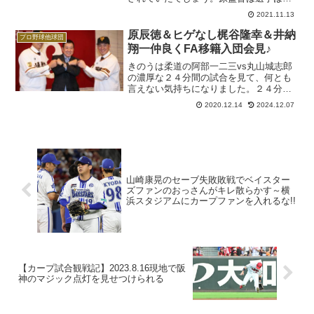
い捨てなので、来シーズンも同じような
2021.11.13
感じになります。カープはどこまで地力
を上げられるかですね。巨人はオフのFA
原辰徳＆ヒゲなし梶谷隆幸＆井納
プロ野球他球団
争奪戦には参戦しない報...
翔一仲良くFA移籍入団会見♪
きのうは柔道の阿部一二三vs丸山城志郎
の濃厚な２４分間の試合を見て、何とも
言えない気持ちになりました。２４分間
戦っても、勝敗を決するのはわずか１秒
2020.12.14
2024.12.07
ほどの時間です。その時間の為にどれだ
けの練習と犠牲を払ってきたことか。コ
ロナが終息せず、東京オ...
山崎康晃のセーブ失敗敗戦でベイスター
ズファンのおっさんがキレ散らかす～横
浜スタジアムにカープファンを入れるな!!
【カープ試合観戦記】2023.8.16現地で阪
神のマジック点灯を見せつけられる