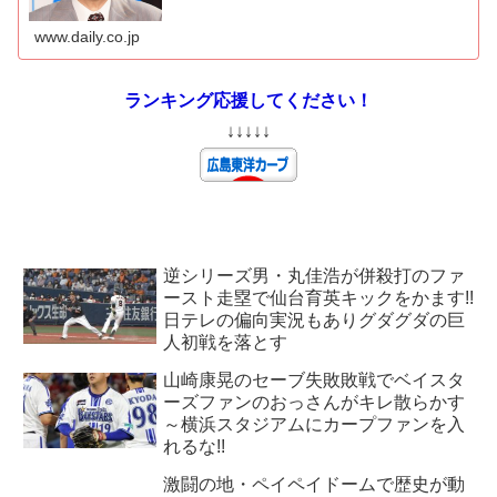
武ライオンズ」の試合でのリプレー検証について「あっち
ゃいけないこと」と語った。 試合は...
www.daily.co.jp
ランキング応援してください！
↓↓↓↓↓
逆シリーズ男・丸佳浩が併殺打のファ
ースト走塁で仙台育英キックをかます!!
日テレの偏向実況もありグダグダの巨
人初戦を落とす
山崎康晃のセーブ失敗敗戦でベイスタ
ーズファンのおっさんがキレ散らかす
～横浜スタジアムにカープファンを入
れるな!!
激闘の地・ペイペイドームで歴史が動