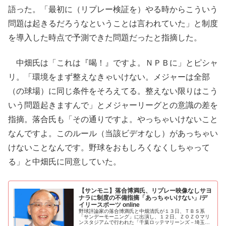
語った。「最初に（リプレー検証を）やる時からこういう
問題は起きるだろうなということは言われていた」と制度
を導入した時点で予測できた問題だったと指摘した。
中畑氏は「これは『喝！』ですよ。ＮＰＢに」とピシャ
リ。「環境をまず整えなきゃいけない。メジャーは全部
（の球場）に同じ条件をそろえてる。整えない限りはこう
いう問題起きますんで」とメジャーリーグとの意識の差を
指摘。落合氏も「その通りですよ。やっちゃいけないこと
なんですよ。このルール（当該ビデオなし）があっちゃい
けないことなんです。野球をおもしろくなくしちゃって
る」と中畑氏に同意していた。
【サンモニ】落合博満氏、リプレー映像なしサヨ
ナラに制度の不備指摘「あっちゃいけない」/デ
イリースポーツ online
野球評論家の落合博満氏と中畑清氏が１３日、ＴＢＳ系
「サンデーモーニング」に出演し、１２日、ＺＯＺＯマリ
ンスタジアムで行われた「千葉ロッテマリーンズ－埼玉西