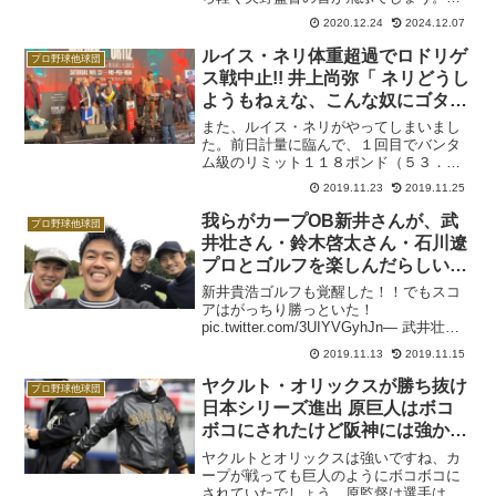
強と言えばあれも欲しいこれも欲しい無
2020.12.24
2024.12.07
いものねだりの原辰徳監督を擁する読売
巨人軍。なんか意地でも来シーズンから
ルイス・ネリ体重超過でロドリゲ
プロ野球他球団
DH制をやりたいみたいで...
ス戦中止!! 井上尚弥「 ネリどうし
ようもねぇな、こんな奴にゴタゴ
タ言われたくない。ボクシング界
また、ルイス・ネリがやってしまいまし
から追放でいい。」
た。前日計量に臨んで、１回目でバンタ
ム級のリミット１１８ポンド（５３．５
２キロ）から１ポンド（０．４５キロ）
2019.11.23
2019.11.25
オーバー。２０１８年３月の山中慎介戦
でも大幅に計量オーバーし、試合前にタ
我らがカープOB新井さんが、武
プロ野球他球団
イトル剥奪となった前科が...
井壮さん・鈴木啓太さん・石川遼
プロとゴルフを楽しんだらしい…
新井貴浩ゴルフも覚醒した！！でもスコ
アはがっちり勝っといた！
pic.twitter.com/3UIYVGyhJn— 武井壮
(@sosotakei) November 13, 2019 豪華メ
2019.11.13
2019.11.15
ンバーでプロアマ！！ pic.twitter....
ヤクルト・オリックスが勝ち抜け
プロ野球他球団
日本シリーズ進出 原巨人はボコ
ボコにされたけど阪神には強かっ
た!?!?
ヤクルトとオリックスは強いですね、カ
ープが戦っても巨人のようにボコボコに
されていたでしょう。原監督は選手は使