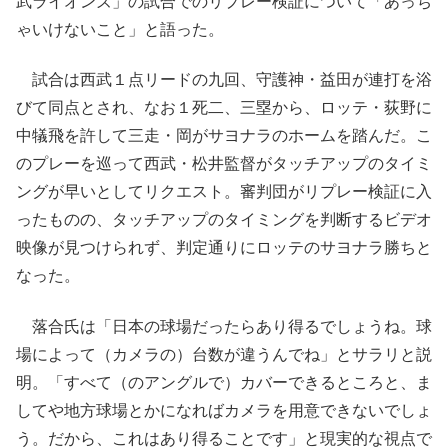
武ライオンズ」の試合でのリプレー検証について「あっち
ゃいけないこと」と語った。
試合は西武１点リードの九回、守護神・益田が連打を浴
びて同点とされ、なお１死二、三塁から、ロッテ・荻野に
中犠飛を許して三走・岡がサヨナラのホームを踏んだ。こ
のプレーを巡って西武・松井監督がタッチアップのタイミ
ングが早いとしてリクエスト。審判団がリプレー検証に入
ったものの、タッチアップのタイミングを判断するビデオ
映像が見つけられず、判定通りにロッテのサヨナラ勝ちと
なった。
落合氏は「日本の球場だったらあり得るでしょうね。球
場によって（カメラの）台数が違うんでね」とサラリと説
明。「すべて（のアングルで）カバーできるところと、ま
してや地方球場とかになればカメラを用意できないでしょ
う。だから、これはあり得ることです」と現実的な視点で