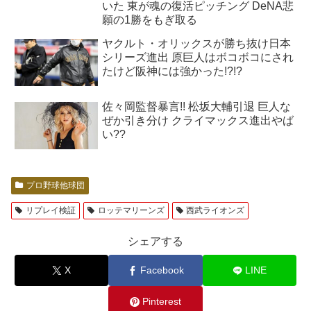
いた 東が魂の復活ピッチング DeNA悲
願の1勝をもぎ取る
ヤクルト・オリックスが勝ち抜け日本
シリーズ進出 原巨人はボコボコにされ
たけど阪神には強かった!?!?
佐々岡監督暴言!! 松坂大輔引退 巨人な
ぜか引き分け クライマックス進出やば
い??
プロ野球他球団
リプレイ検証
ロッテマリーンズ
西武ライオンズ
シェアする
X
Facebook
LINE
Pinterest