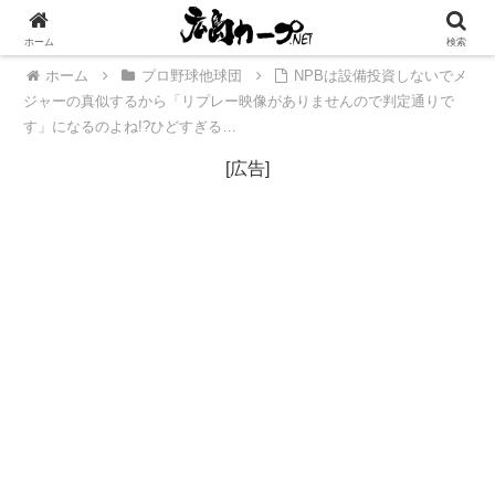
[広告]
ホーム
検索
ホーム
プロ野球他球団
NPBは設備投資しないでメ
ジャーの真似するから「リプレー映像がありませんので判定通りで
す」になるのよね!?ひどすぎる…
[広告]