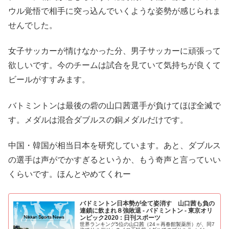
ウル覚悟で相手に突っ込んでいくような姿勢が感じられま
せんでした。
女子サッカーが情けなかった分、男子サッカーに頑張って
欲しいです。今のチームは試合を見ていて気持ちが良くて
ビールがすすみます。
バトミントンは最後の砦の山口茜選手が負けてほぼ全滅で
す。メダルは混合ダブルスの銅メダルだけです。
中国・韓国が相当日本を研究しています。あと、ダブルス
の選手は声がでかすぎるというか、もう奇声と言っていい
くらいです。ほんとやめてくれー
バドミントン日本勢が全て姿消す 山口茜も負の
連鎖に飲まれ８強敗退 - バドミントン - 東京オリ
ンピック2020 : 日刊スポーツ
世界ランキング5位の山口茜（24＝再春館製薬所）が、同7