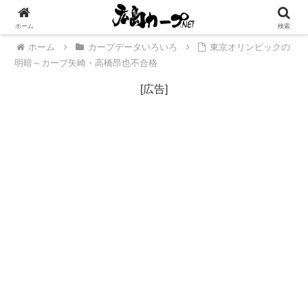
[広告]
ホーム
検索
ホーム
カープデータいろいろ
東京オリンピックの
明暗～カープ矢崎・高橋昂也不合格
[広告]