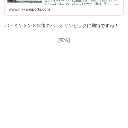
位でリオデジャネイロ五輪銀メダルでのプサルラ（イン
ド）に13－21、20－22のストレートで敗れ、準々… - 日
刊スポーツ新聞社のニュースサイト、ニッカンスポーツ・
www.nikkansports.com
コム（nikkans...
バトミントン３年後のパリオリンピックに期待ですね！
[広告]