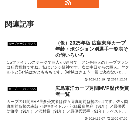
関連記事
（仮）2025年版 広島東洋カープ
カープデータいろいろ
年齢・ポジション別選手一覧表そ
の他いろいろ
CSファイナルステージで巨人が3連敗で、アンチ巨人のカープファン
は狂喜乱舞ですね。私はアンチ阪神です。次に中日からの巨人。ヤク
ルトとDeNAはおとももちです。DeNAはきょう一気に決めないと、
ひっくり返される可能性があるので頑張ってください...
2024.10.19
2024.12.07
広島東洋カープ月間MVP歴代受賞
カープデータいろいろ
者一覧
カープの月間MVP最多受賞者は佐々岡真司前監督の6回です。佐々岡
真司前監督の表彰・獲得タイトル・記録最多勝利（91年）／最優秀
防御率（91年）／沢村賞（91年）／最優秀選手（91年）／ベストナ
イン（91年）／最優秀投手（91年）／月間MVP...
2024.12.07
2026.07.06