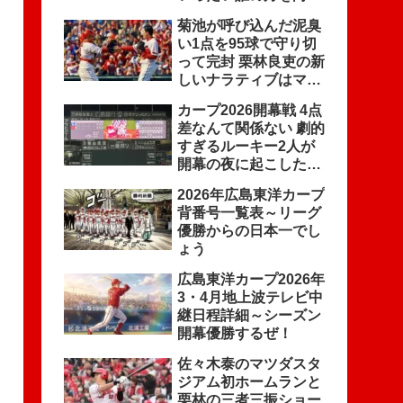
て野球をしているのか
菊池が呼び込んだ泥臭
い1点を95球で守り切
って完封 栗林良吏の新
しいナラティブはマダ
ックスで幕を開けた
カープ2026開幕戦 4点
差なんて関係ない 劇的
すぎるルーキー2人が
開幕の夜に起こした30
年ぶりの奇跡
2026年広島東洋カープ
背番号一覧表～リーグ
優勝からの日本一でし
ょう
広島東洋カープ2026年
3・4月地上波テレビ中
継日程詳細～シーズン
開幕優勝するぜ！
佐々木泰のマツダスタ
ジアム初ホームランと
栗林の三者三振ショー