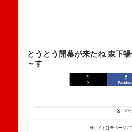
とうとう開幕が来たね 森下
～す
X
Facebo
この
当サイトは全ページに