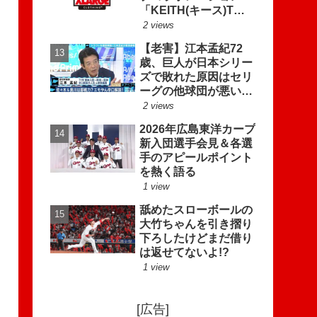
「KEITH(キース)Tシ
ャツ」発売!!
2 views
【老害】江本孟紀72
歳、巨人が日本シリー
ズで敗れた原因はセリ
ーグの他球団が悪いと
トンデモ理論を披露!!
2 views
2026年広島東洋カープ
新入団選手会見＆各選
手のアピールポイント
を熱く語る
1 view
舐めたスローボールの
大竹ちゃんを引き摺り
下ろしたけどまだ借り
は返せてないよ!?
1 view
[広告]