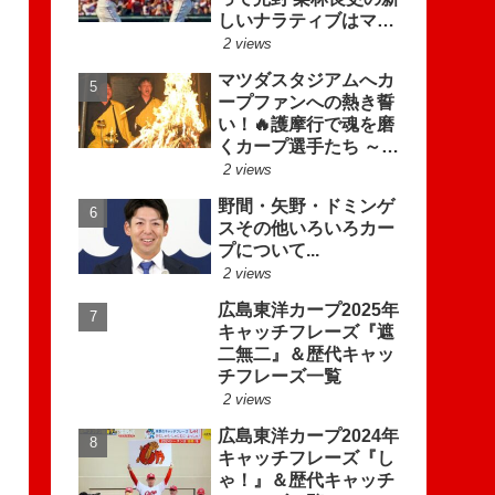
しいナラティブはマダ
ックスで幕を開けた
2 views
マツダスタジアムへカ
ープファンへの熱き誓
い！🔥護摩行で魂を磨
くカープ選手たち ～堂
林、會澤、中村が去年
2 views
に続き???自己変革を
野間・矢野・ドミンゲ
誓う～
スその他いろいろカー
プについて...
2 views
広島東洋カープ2025年
キャッチフレーズ『遮
二無二』＆歴代キャッ
チフレーズ一覧
2 views
広島東洋カープ2024年
キャッチフレーズ『し
ゃ！』＆歴代キャッチ