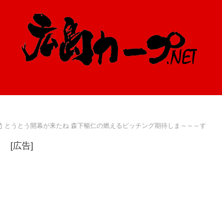
とうとう開幕が来たね 森下暢仁の燃えるピッチング期待しま～～～す
[広告]