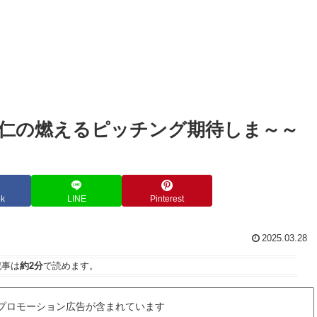
暢仁の燃えるピッチング期待しま～～
ok
LINE
Pinterest
2025.03.28
記事は
約2分
で読めます。
プロモーション広告が含まれています