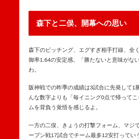
森下と二俣、開幕への思い
森下のピッチング、エグすぎ相手打線、全
御率1.64の安定感。「勝たないと意味が
わ。
阪神戦での昨季の成績は3試合に先発して1勝
んな数字よりも「毎イニング0点で帰って
ムを背負う覚悟を感じるよ。
一方の二俣、きょうの打撃フォーム、マジ
ープン戦17試合でチーム最多12安打って