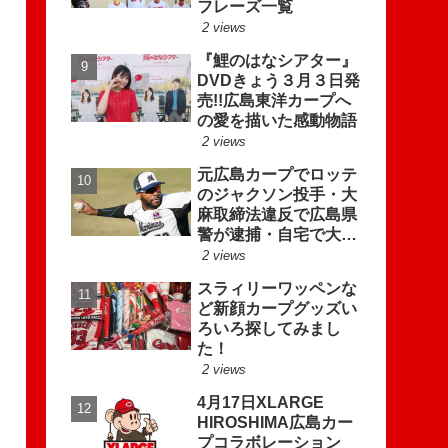
フレーズ一覧
2 views
『鯉のはなシアター』
DVDきょう３月３日発
売!!広島東洋カープへ
の愛を描いた感動物語
2 views
元広島カープでロッテ
のジャクソン投手・大
麻取締法違反で広島県
警が逮捕・自宅で大麻
リキッド見つかる
2 views
スラィリーワッペンな
ど新顔カープグッズい
ろいろ探してみまし
た！
2 views
4月17日XLARGE
HIROSHIMA広島カー
プコラボレーション