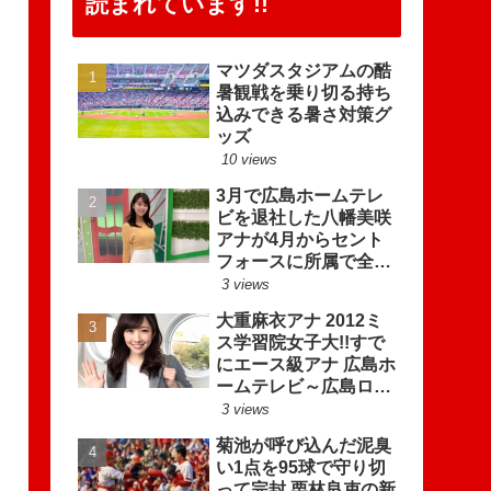
読まれています!!
マツダスタジアムの酷
暑観戦を乗り切る持ち
込みできる暑さ対策グ
ッズ
10 views
3月で広島ホームテレ
ビを退社した八幡美咲
アナが4月からセント
フォースに所属で全国
区へ羽ばたく!!
3 views
大重麻衣アナ 2012ミ
ス学習院女子大!!すで
にエース級アナ 広島ホ
ームテレビ～広島ロー
カル女子アナ図鑑
3 views
菊池が呼び込んだ泥臭
い1点を95球で守り切
って完封 栗林良吏の新