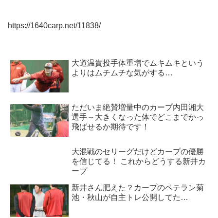
https://1640carp.net/11838/
大道温貴投手体重増でムキムキという
よりはムチムチな気がする…
ただいま絶賛増量中のカープ内田湘大
選手～大きくなった体でどこまでかっ
飛ばせるか期待です！
大混戦のセリーグだけどカープの優勝
を信じてる！ これからどうする新井カ
ープ
新井さん肥えた？カープのベテラン菊
池・秋山が自主トレ公開してた…