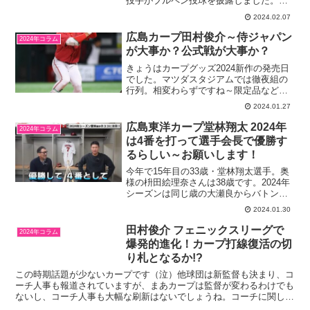
投手がブルペン投球を披露しました。テ
レビで少し見たのですが、本当に軽くか
2024.02.07
つしなやかに投げていました。森下くん
ぽかった気がします。楽天の岸投手のよ
広島カープ田村俊介～侍ジャパン
2024年コラム
うだと言われますが、岸投...
が大事か？公式戦が大事か？
きょうはカープグッズ2024新作の発売日
でした。マツダスタジアムでは徹夜組の
行列。相変わらずですね～限定品などは
サッサと完売したようです。良かったね
2024.01.27
松田元オーナー。マツダスタジアムは内
野席AB席のシートが交換されています。
広島東洋カープ堂林翔太 2024年
2024年コラム
不評だったレフト外...
は4番を打って選手会長で優勝す
るらしい～お願いします！
今年で15年目の33歳・堂林翔太選手。奥
様の枡田絵理奈さんは38歳です。2024年
シーズンは同じ歳の大瀬良からバトンを
受けて、なんと選手会長就任ですです。
2024.01.30
カープファンは今年こそはと期待しなが
ら裏切られる悔しいシーズンもたくさん
田村俊介 フェニックスリーグで
2024年コラム
ありました。し...
爆発的進化！カープ打線復活の切
り札となるか!?
この時期話題が少ないカープです（泣）他球団は新監督も決まり、コ
ーチ人事も報道されていますが、まあカープは監督が変わるわけでも
ないし、コーチ人事も大幅な刷新はないでしょうね。コーチに関して
は朝山・小窪コーチがいつも槍玉に上がりますが、野球をす...