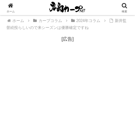
[広告]
ホーム
検索
ホーム
カープコラム
2024年コラム
新井監
督続投らしいので来シーズンは優勝確定ですね
[広告]