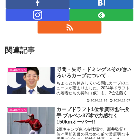
関連記事
野間・矢野・ドミンゲスその他い
2024年コラム
ろいろカープについて…
ちょっとお休みしている間にカープのニ
ュースが溜まりました。2024年ドラフト
の若者たちの契約（仮）も、2位佐藤くん
と4位渡辺くんを残すのみです。既存選手
2024.11.29
2024.12.07
の契約更改はあと残すは10名くらいです
かね。新たな助っ人ピッチャー・ドミン
カープドラフト1位常廣羽也斗投
2024年コラム
ゲスを獲得した...
手 ブルペン37球で力感なく
150kmオーバー!!
2軍キャンプ東光寺球場で、新井監督と
佐々岡前監督の見つめる前で常廣羽也斗