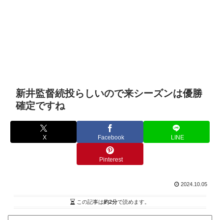
新井監督続投らしいので来シーズンは優勝
確定ですね
X
Facebook
LINE
Pinterest
2024.10.05
この記事は
約2分
で読めます。