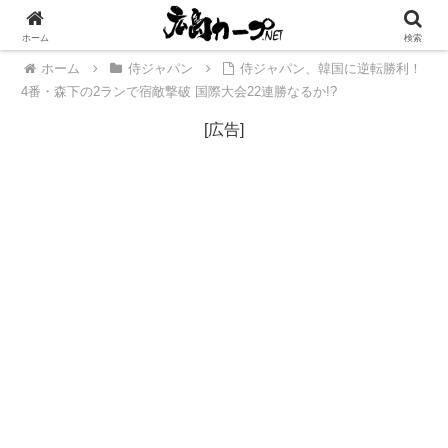
[広告]
ホーム
検索
ホーム
侍ジャパン
侍ジャパン、韓国に逆転勝利！
4番・森下の2ランで宿敵撃破 国際大会22連勝なるか!?
[広告]