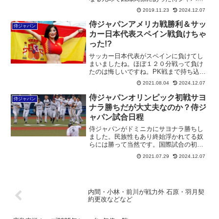
の名捕手・広島カープ・會澤翼との和解
2019.11.23
2024.12.07
エピソードを明かした。エースとして臨
んだ「プレミア12」では3試合に先発し未
侍ジャパンアメリカ戦勝利＆サッ
侍ジャパン
勝利。主要国際大会で1...
カー日本代表スペイン戦負けちゃ
った!?
サッカー日本代表がスペインに負けてし
まいましたね。ほぼ１２０分戦って負け
たのは悔しいですね。PK戦まで持ち込め
ば後は運次第なので勝てる可能性があっ
2021.08.04
2024.12.07
たんですが、なかなかうまくいかないで
すね。そうは言っても、最初からスペイ
侍ジャパンオリンピック初戦サヨ
侍ジャパン
ンのパススピードについ...
ナラ勝ちだが大丈夫なのか？侍ジ
ャパン試合日程
侍ジャパンがドミニカにサヨナラ勝ちし
ました。民族性もあり終始浮かれてる奴
らには勝って当然です。国際試合の初戦
は本当に大事です。カープVSＤｅＮＡの
2021.07.29
2024.12.07
３連戦カード頭とは大違いです。韓国が
金メダルを獲った２００８年の北京五輪
でもダルビッシュを先発...
内間・小林・前川が戦力外 石原・羽月契
約更改などなど