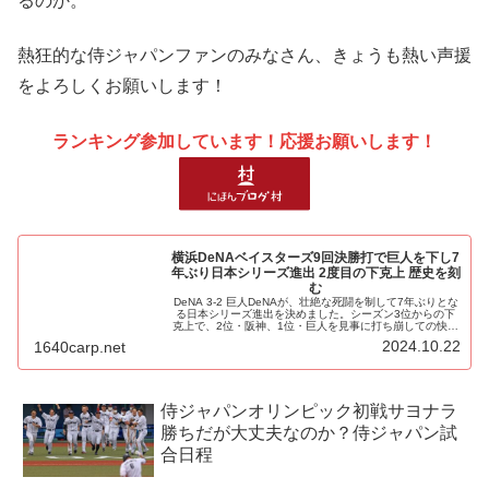
るのか。
熱狂的な侍ジャパンファンのみなさん、きょうも熱い声援
をよろしくお願いします！
ランキング参加しています！応援お願いします！
横浜DeNAベイスターズ9回決勝打で巨人を下し7
年ぶり日本シリーズ進出 2度目の下克上 歴史を刻
む
DeNA 3-2 巨人DeNAが、壮絶な死闘を制して7年ぶりとな
る日本シリーズ進出を決めました。シーズン3位からの下
克上で、2位・阪神、1位・巨人を見事に打ち崩しての快挙
です。運命の9回、勝負の分かれ目が訪れました。8回から
2024.10.22
1640carp.net
投げ続けていた菅...
侍ジャパンオリンピック初戦サヨナラ
勝ちだが大丈夫なのか？侍ジャパン試
合日程