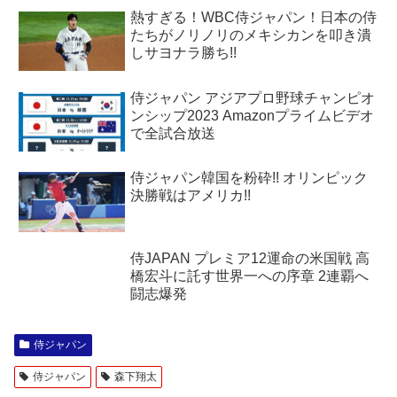
熱すぎる！WBC侍ジャパン！日本の侍
たちがノリノリのメキシカンを叩き潰
しサヨナラ勝ち!!
侍ジャパン アジアプロ野球チャンピオ
ンシップ2023 Amazonプライムビデオ
で全試合放送
侍ジャパン韓国を粉砕!! オリンピック
決勝戦はアメリカ!!
侍JAPAN プレミア12運命の米国戦 高
橋宏斗に託す世界一への序章 2連覇へ
闘志爆発
侍ジャパン
侍ジャパン
森下翔太