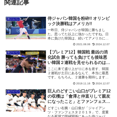
関連記事
侍ジャパン韓国を粉砕!! オリンピ
侍ジャパン
ック決勝戦はアメリカ!!
一昨日、侍ジャパンが韓国に勝ちまし
た。思ってた以上に強かったですね。日
本に負けた韓国は、続いてアメリカにも
負けて東京オリンピックからサヨナラに
2021.08.06
2024.12.07
なりました。銅メダルは韓国なんですか
ね？どうでもいいんですが鈴木誠也は相
【プレミア12】韓国戦 最凶の消
侍ジャパン
変わらず調子が上がってなか...
化試合 勝っても負けても後味悪
い韓国２連戦を見せられるのは何
の罰ゲームだ!?!?
ここに来て盛り上がりに水を差す、韓国
２連戦が土日にあるなんて、本当に最悪
です。もちろん、２連勝を期待します
が、本当は韓国以外のチームと決勝戦を
2019.11.16
2024.12.07
戦いたかったですね。とにかく、韓国の
スポーツは２００２年の日韓ワールドカ
巨人のどすこい山口がプレミア12
侍ジャパン
ップを含め、数々の悪行を重...
の収穫は「會澤と仲直りして親友
になったこと」とファンフェスタ
で語る!?
どすこい右腕・山口俊が「ジャイアン
ツ・ファンフェスタ２０１９」で、度重
なる死球で因縁関係にあった侍ジャパン