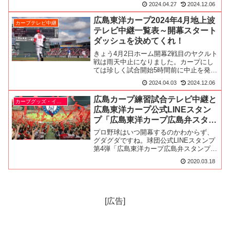
2024.04.27
2024.12.06
できます。さて広島県内のローカルテレ
ビ局の地上波試合中継予定です。5月14・
広島東洋カープ2024年4月地上波
カープテレビ中継
15日地方球場の試...
テレビ中継一覧表～開幕スタート
ダッシュを決めてくれ！
きょう4月2日ホーム開幕2戦目のヤクルト
戦は雨天中止になりました。カープにし
ては珍しく試合開始5時間前に中止を発表
しました。良いことです。カープ球団は
2024.04.03
2024.12.06
いつも試合中止発表が遅いんですよ。カ
ープファンの間では、15時に開門してカ
広島カープ練習試合テレビ中継と
カープグッズ・イベント
ープうどんが売り...
広島東洋カープ公式LINEスタン
プ「広島東洋カープ広島弁スタン
プ」３月19日発売
プロ野球はいつ開幕するのかわからず、
グダグダですね。球団公式LINEスタンプ
第4弾「広島東洋カープ広島弁スタンプ」
が、明日３月１９日午前１０時から発売
2020.03.18
です。スタンプを送る相手もいないんで
すが１２０円なので買ってみようかな。
LINEスタンプ「...
[広告]