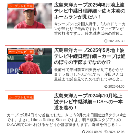
サーの企業さんたちも8月は優勝争いが佳
広島東洋カープ2025年6月地上波
カープテレビ中継
境になって...
テレビ中継日程詳細～佐々木泰の
ホームランが見たい！
今シーズンは外国人野手、2人のドミニカ
ンが当たりで最高ですね！ファビアンが
首位打者ですよ。鈴木誠也以来の首位打
者タイトル獲ってほしいですね！そして
2025.05.30
何と言ってもドラフト1位の佐々木泰。達
川光男風に言うと、「ひと目見ただけで
広島東洋カープ2025年5月地上波
カープテレビ中継
ものが違うわ～」って...
テレビ中継日程詳細～カープは鯉
のぼりの季節までなのか!?
最前列で岸田前首相夫妻が見てるからサ
ヨナラ負けしたんだねでも、岸田さんは
最後まで試合見てたので許してやるよと
いうことで5月の広島ローカルテレビ局の
2025.04.30
地上波試合中継表です。4連敗はきついで
すね、でも始まったばかりだから...8月の
広島東洋カープ2024年10月地上
カープテレビ中継
お盆まで余力を...
波テレビ中継詳細～CSへの一本
道を進め！
カープは9月4日まで首位でした。きょう9月の末日順位はBクラス4位
です。まさに Like a Rolling Stone ですよ。明日横浜スタジアムの
DeNA戦でCSへ行けるかどうかほぼ決まります。奇跡を信じる！さ
て今シーズン残り4試合、地...
2024.09.30
2024.12.06