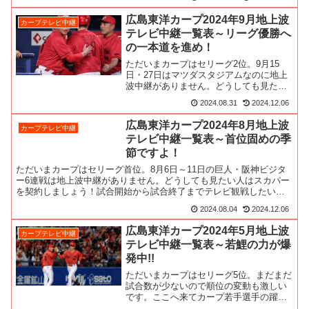
広島東洋カープ2024年9月地上波
カープテレビ中継
テレビ中継一覧表～リーグ優勝へ
の一本道を進め！
ただいまカープはセリーグ2位。9月15
日・27日はマツダスタジアムなのに地上
波中継がありません。どうしても見たい
人はスカパーを契約しましょう！試合開
2024.08.31
2024.12.06
始から試合終了までテレビ観戦したい人
はスカパー一択です。ベランダにパラボ
広島東洋カープ2024年8月地上波
カープテレビ中継
ラアンテナを設置しな...
テレビ中継一覧表～首位固めの季
節ですよ！
ただいまカープはセリーグ首位。8月6日～11日の巨人・阪神ビジタ
ー6連戦は地上波中継がありません。どうしても見たい人はスカパー
を契約しましょう！試合開始から試合終了までテレビ観戦したい人
はスカパー一択です。ベランダにパラボラアンテナを設置し...
2024.08.04
2024.12.06
広島東洋カープ2024年5月地上波
カープテレビ中継
テレビ中継一覧表～若鯉の力が爆
発中!!
ただいまカープはセリーグ5位。まだまだ
試合数が少ないので順位の変動も激しい
です。ここへ来てカープ若手選手の躍動
も目覚ましくこれからの順位上昇も予感