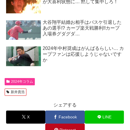
が大喜利状態に… 黙して集中しろ！
大谷翔平結婚お相手はバスケ引退した
あの選手!? カープ楽天戦勝利!!カープ
入場券グダグダ…
2024年中村奨成はがんばるらしい… カ
ープファンは応援しようじゃないです
か
2024年コラム
新井貴浩
シェアする
X
Facebook
LINE
Pinterest