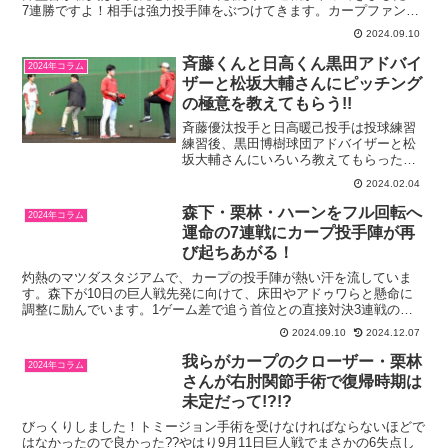
7連勝ですよ！相手は強力投手陣をぶつけてきます。カープファンで
さえ「いやだな」と思ってしまいます。カープ選手はどう思...
2024.09.10
斉藤くんと日高くん黒田アドバイ
2024年コラム
ザーと松坂大輔さんにピッチング
の極意を教えてもらう!!
斉藤優汰投手と日高暖己投手は投球練習
練習後、黒田博樹球団アドバイザーと松
坂大輔さんにいろいろ教えてもらったみ
たいです。黒田さんと松坂さんに挟まれ
2024.02.04
ても、物怖じせず質問をしていた斉藤く
んは強心臓です。普通の新人選手だった
森下・栗林・ハーンをフル回転へ
2024年コラム
ら、「はい、はい」と返事...
運命の7連戦にカープ投手陣が再
び起ちあがる！
灼熱のマツダスタジアムで、カープの投手陣が熱い汗を流していま
す。森下が10日の巨人戦先発に向けて、床田やアドゥワらと懸命に
調整に励んでいます。1ゲーム差で追う首位との直接対決3連戦の先
陣を切るんです。まさに天王山、3連勝すれば優勝へのマジッ...
2024.09.10
2024.12.07
我らがカープのクローザー・栗林
2024年コラム
さんが右肘関節手術で復帰時期は
未定だって!?!?
びっくりしました！トミージョン手術を受けなければならないほどで
はなかったので良かった??やはり9月11日巨人戦でまさかの6失点し