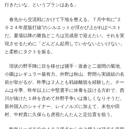
行きたいな、というプランはある」
春先から交流戦にかけて下地を整える。７月中旬に“２
０２４年度版打線”のシルエットが浮かび上がればベスト
だ。夏場以降の勝負どころは完成形で迎えたい。それを実
現させるために「どんどん起用していかないといけない」
と柔軟にタクトを振る。
現状の野手陣に目を移せば捕手・坂倉と二遊間の菊池、
小園はレギュラー最有力。外野は秋山、野間ら実績組の名
前が挙がるが、昨季は２人とも戦線離脱を経験した。チー
ムは今季、昨年以上に中堅選手に休養を設ける方針で、西
川が抜けた１枠を含めて外野手争いは激しくなりそうだ。
新外国人のシャイナー、レイノルズに加えて、末包や田
村、中村貴に久保らも虎視たんたんと定位置を狙う。