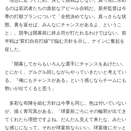
理想に近づくため、決して固執はしない。真っ先に求め
るのは若武者たちの貪欲なアピール合戦だ。新井監督は今
季の打順プランについて「全然決めてない。真っさらな状
態。裏を返せば、みんなにチャンスがあるよ、というこ
と」。競争は開幕前に終止符が打たれるわけではない。前
半戦は“変幻自在打線”で臨む方針を示し、ナインに奮起を
促した。
「開幕してからもいろんな選手にチャンスをあげたい。
とにかく、グルグル回しながらやっていきたいと考えてい
る。『俺にもチャンスがある』という感じならチームにも
勢いが出てくると思う」
多彩な布陣を組む方針は今季も同じ。色は付いていない
が、描く青写真がある。「球宴前ごろにその輪郭が出てき
てくれたら理想ですよね。だんだん見えて来たな、みたい
な感じになって。それが球宴前ならいい。球宴後にガッと