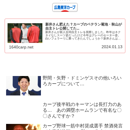
新井さん肥えた？カープのベテラン菊池・秋山が
自主トレ公開してた...
新井さんが新人合同自主トレを視察しました。昨年はネク
タイなしスーツ姿だったけど今年はグレーのセーター姿。
白いフェラーリに乗ってきたんでしょうか？新井さんは完
全に太りましたね、顔が丸いもん。まあ監督なのでキャン
プに向けて体絞る必要もないですか...
2024.01.13
1640carp.net
野間・矢野・ドミンゲスその他いろい
ろカープについて…
カープ後半戦のキーマンは長打力のあ
る… あの満塁ホームランで有名な〇
〇さんですか？
カープ野球一筋中村奨成選手 禁酒発言