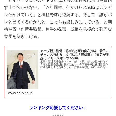
昨年リーグ５位の４９３得点からの上積みは頂点を目指
す上で欠かせない。「昨年同様、仕かけられる時はガンガ
ン仕かけていく」と積極野球は継続する。そして「誰がバ
ンと出てくるのかなと。こっちも楽しみにしている」と期
待を寄せた新井監督。選手の発奮、成長を見極めて強固な
集団を築き上げる。
カープ新井監督 前半戦は変幻自在打線 若手に
チャンス与える→後半戦は「完成形」で固定が理
想/デイリースポーツ online
広島・新井貴浩監督（４６）が１６日、都内で行われた１
２球団監督会議後に取材に応じ、今季前半戦は変幻自在の
打線を組む考えを明かした。打順の構想は現状、白紙を強
調。多くの若手にチャンスを与えつつ、球宴後からオーダ
ーを固定する形を理想とした。大前...
www.daily.co.jp
ランキング応援してください！
↓↓↓↓↓